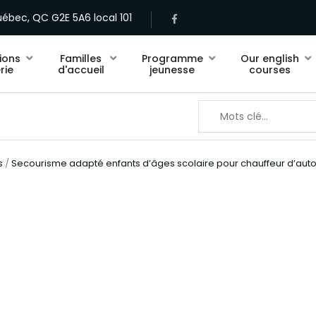
ébec, QC G2E 5A6 local 101
ions
Familles
Programme
Our english
rie
d'accueil
jeunesse
courses
s
/
Secourisme adapté enfants d’âges scolaire pour chauffeur d’auto