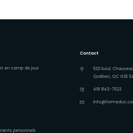
Contact
 et en camp de jour
5121 boul. Chauvea
Québec, QC G2E 5A6
418 842-7523
info@formeduc.ca
ements personnels