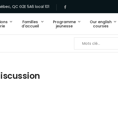
ébec, QC G2E 5A6 local 101
ions
Familles
Programme
Our english
rie
d'accueil
jeunesse
courses
discussion