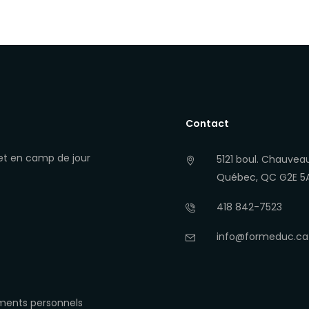
Contact
 et en camp de jour
5121 boul. Chauvea
Québec, QC G2E 5A6
418 842-7523
info@formeduc.ca
ements personnels