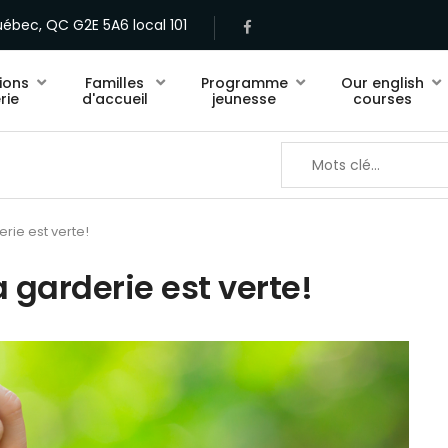
ébec, QC G2E 5A6 local 101
ions
Familles
Programme
Our english
rie
d'accueil
jeunesse
courses
rie est verte!
 garderie est verte!