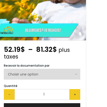
Plage
52.19
$
–
81.32
$
plus
de
taxes
prix :
Recevoir la documentation par
52.19$
à
81.32$
Quantité
-
+