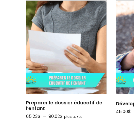
prix :
52.19$
à
81.32$
Préparer le dossier éducatif de
Dévelo
l’enfant
45.00
$
Plage
65.23
$
–
90.02
$
plus taxes
de
prix :