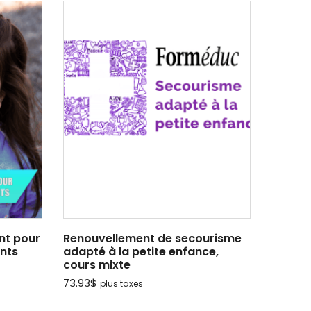
prix :
52.19$
à
81.32$
nt pour
Renouvellement de secourisme
ants
adapté à la petite enfance,
cours mixte
73.93
$
plus taxes