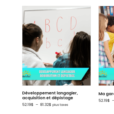
Développement langagier,
Ma gard
acquisition et dépistage
52.19
$
Plage
52.19
$
–
81.32
$
plus taxes
de