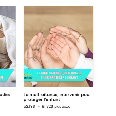
adie:
La maltraitance, intervenir pour
protéger l’enfant
Plage
52.19
$
–
81.32
$
plus taxes
de