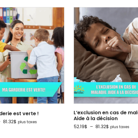
L’exclusion en cas de mal
erie est verte !
Aide à la décision
Plage
–
81.32
$
plus taxes
Plage
52.19
$
–
81.32
$
plus taxes
de
de
prix :