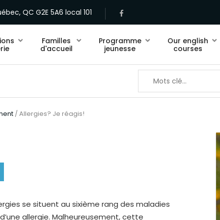
ébec, QC G2E 5A6 local 101
ions
Familles
Programme
Our english
rie
d'accueil
jeunesse
courses
ment
/ Allergies? Je réagis!
llergies se situent au sixième rang des maladies
e d’une allergie. Malheureusement, cette