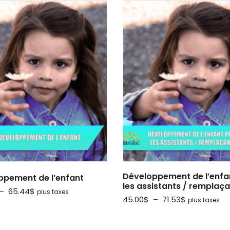
prix :
52.19$
52.19$
à
à
81.32$
81.32$
Développement de l’enfa
ppement de l’enfant
les assistants / remplaç
Plage
–
65.44
$
plus taxes
Plage
45.00
$
–
71.53
$
plus taxes
de
de
prix :
prix :