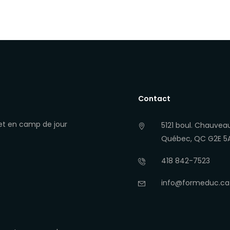
45.00$
45.00$
à
à
65.44$
71.53$
Contact
 et en camp de jour
5121 boul. Chauvea
Québec, QC G2E 5A6
418 842-7523
info@formeduc.ca