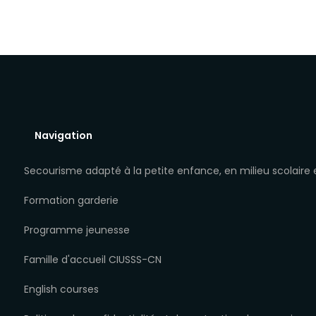
65.23$
à
90.02$
Navigation
Secourisme adapté à la petite enfance, en milieu scolaire
Formation garderie
Programme jeunesse
Famille d'accueil CIUSSS-CN
English courses