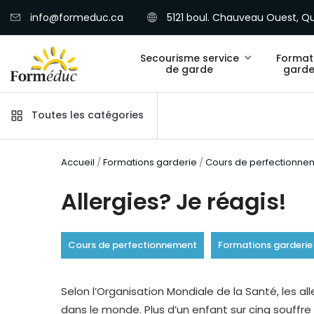
info@formeduc.ca
5121 boul. Chauveau Ouest, Qu
Secourisme service
Format
de garde
garde
Toutes les catégories
Accueil
/
Formations garderie
/
Cours de perfectionne
Allergies? Je réagis!
Cours de perfectionnement
Formations garderie
Selon l’Organisation Mondiale de la Santé, les a
dans le monde. Plus d’un enfant sur cinq souffr