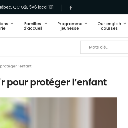
ébec, QC G2E 5A6 local 101
ions
Familles
Programme
Our english
rie
d'accueil
jeunesse
courses
 protéger l’enfant
r pour protéger l’enfant