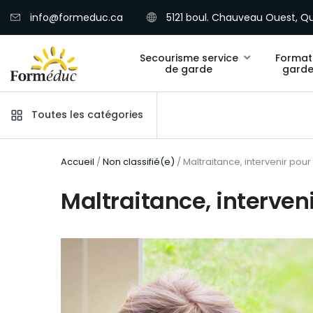
info@formeduc.ca
5121 boul. Chauveau Ouest, Qu
Secourisme service
Format
de garde
garde
Toutes les catégories
Accueil
/
Non classifié(e)
/ Maltraitance, intervenir pour
Maltraitance, interveni